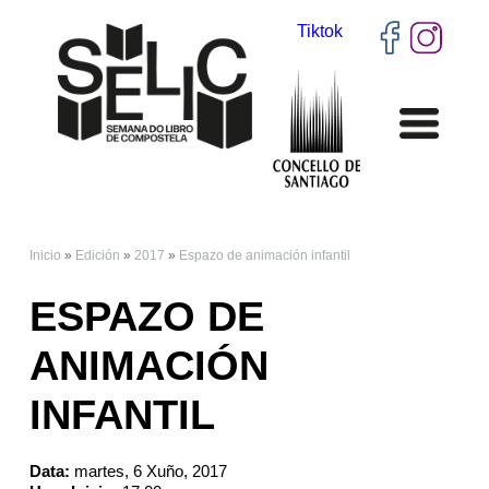
Tiktok
Inicio
»
Edición
»
2017
»
Espazo de animación infantil
VOSTEDE ESTÁ AQUÍ
ESPAZO DE
ANIMACIÓN
INFANTIL
Data:
martes, 6 Xuño, 2017