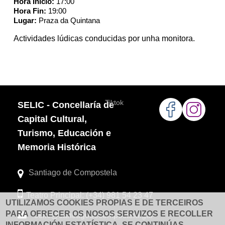
Hora Inicio:
17:00
Hora Fin:
19:00
Lugar:
Praza da Quintana
Actividades lúdicas conducidas por unha monitora.
Tiktok
SELIC - Concellaría de
Capital Cultural,
Turismo, Educación e
Memoria Histórica
Santiago de Compostela
Teatro Principal: (+34) 981 54 23 47
UTILIZAMOS COOKIES PROPIAS E DE TERCEIROS
PARA OFRECER OS NOSOS SERVIZOS E RECOLLER
selic@santiagodecompostela.gal
INFORMACIÓN ESTATÍSTICA. SE CONTINÚAS