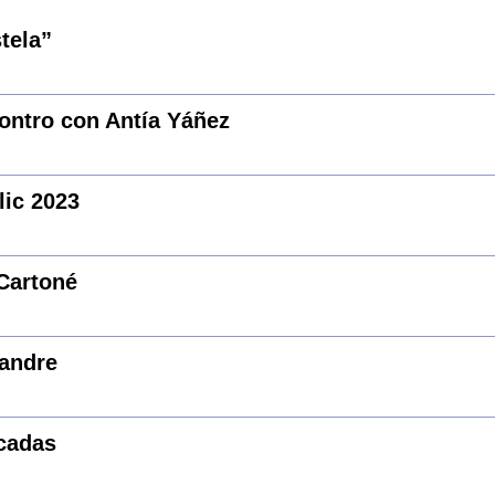
tela”
contro con Antía Yáñez
ic 2023
 Cartoné
xandre
écadas