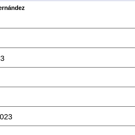
Fernández
3
23
3
023