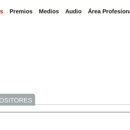
ns
Premios
Medios
Audio
Área Profesion
UÍ
POSITORES
3