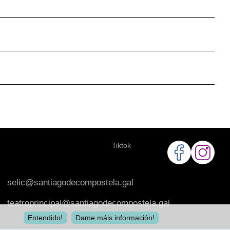
Tiktok
selic@santiagodecompostela.gal
teatroprincipal@santiagodecompostela.gal
Entendido!
Dame máis información!