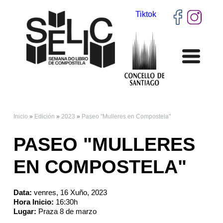
Tiktok
Inicio
»
Edición
»
2023
»
Paseo "Mulleres en Compostela"
VOSTEDE ESTÁ AQUÍ
PASEO "MULLERES
EN COMPOSTELA"
Data:
venres, 16 Xuño, 2023
Hora Inicio:
16:30h
Lugar:
Praza 8 de marzo