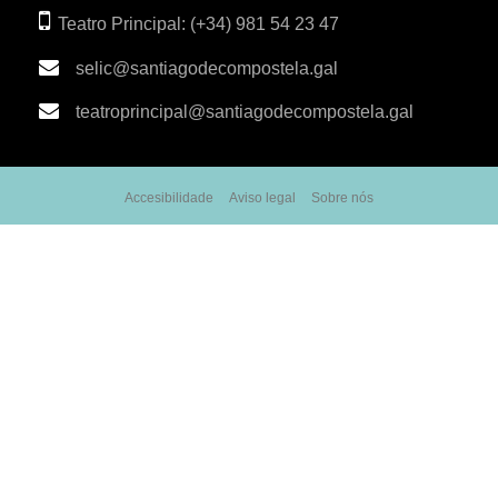
Teatro Principal: (+34) 981 54 23 47
selic@santiagodecompostela.gal
teatroprincipal@santiagodecompostela.gal
Accesibilidade
Aviso legal
Sobre nós