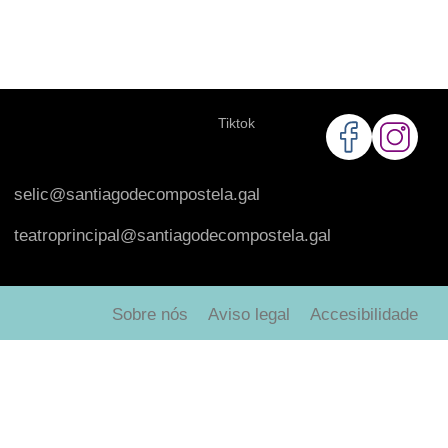
Tiktok
selic@santiagodecompostela.gal
teatroprincipal@santiagodecompostela.gal
Sobre nós
Aviso legal
Accesibilidade