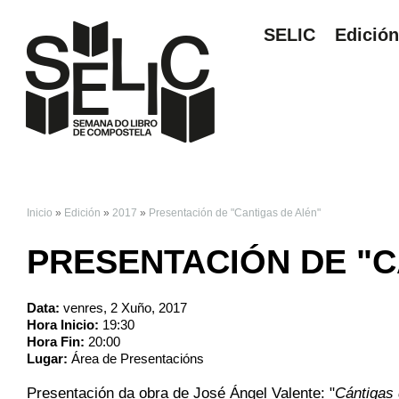
SELIC
Edició
Inicio
»
Edición
»
2017
»
Presentación de "Cantigas de Alén"
VOSTEDE ESTÁ AQ
PRESENTACIÓN DE "C
Data:
venres, 2 Xuño, 2017
Hora Inicio:
19:30
Hora Fin:
20:00
Lugar:
Área de Presentacións
Presentación da obra de José Ángel Valente: "
Cántigas 