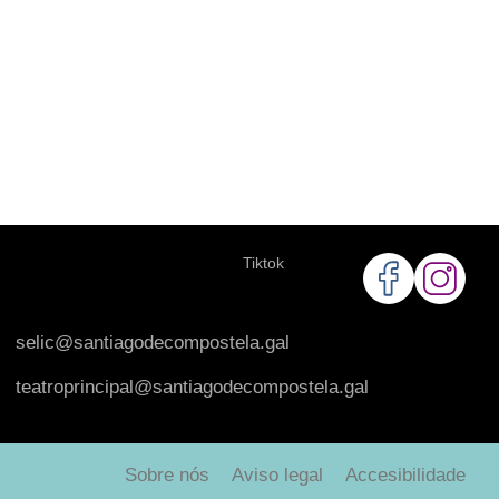
Tiktok
selic@santiagodecompostela.gal
teatroprincipal@santiagodecompostela.gal
Sobre nós
Aviso legal
Accesibilidade