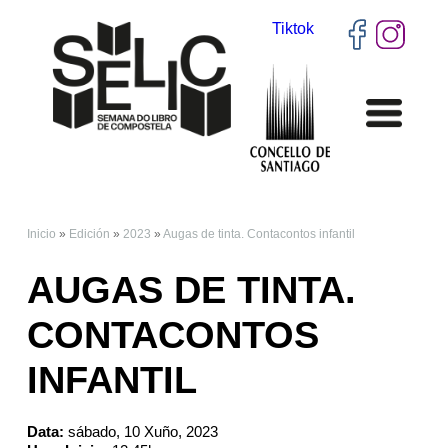
Tiktok
Inicio
»
Edición
»
2023
»
Augas de tinta. Contacontos infantil
VOSTEDE ESTÁ AQUÍ
AUGAS DE TINTA.
CONTACONTOS
INFANTIL
Data:
sábado, 10 Xuño, 2023