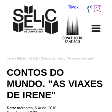
Tiktok
Inicio
»
Edición
»
2018
»
Contos do mundo. "As viaxes de Irene"
VOSTEDE ESTÁ AQUÍ
CONTOS DO
MUNDO. "AS VIAXES
DE IRENE"
Data:
mércores, 6 Xuño, 2018