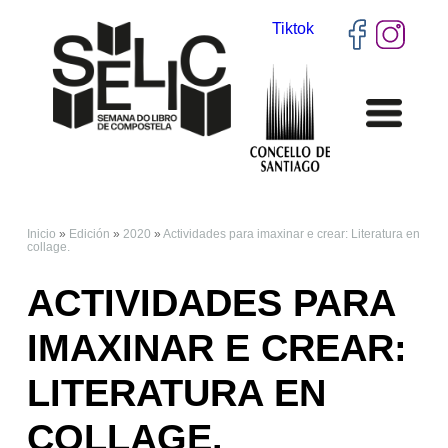
Tiktok
Inicio
»
Edición
»
2020
»
Actividades para imaxinar e crear: Literatura en
VOSTEDE ESTÁ AQUÍ
collage.
ACTIVIDADES PARA
IMAXINAR E CREAR:
LITERATURA EN
COLLAGE.