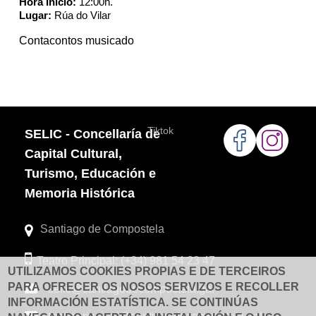
Hora Inicio:
12:00h.
Lugar:
Rúa do Vilar
Contacontos musicado
Tiktok
SELIC - Concellaría de
Capital Cultural,
Turismo, Educación e
Memoria Histórica
Santiago de Compostela
Teatro Principal: (+34) 981 54 23 47
UTILIZAMOS COOKIES PROPIAS E DE TERCEIROS
PARA OFRECER OS NOSOS SERVIZOS E RECOLLER
selic@santiagodecompostela.gal
INFORMACIÓN ESTATÍSTICA. SE CONTINÚAS
teatroprincipal@santiagodecompostela.gal