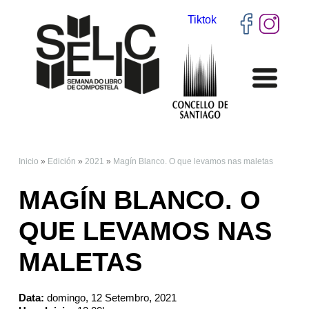
Tiktok
Inicio
»
Edición
»
2021
»
Magín Blanco. O que levamos nas maletas
VOSTEDE ESTÁ AQUÍ
MAGÍN BLANCO. O
QUE LEVAMOS NAS
MALETAS
Data:
domingo, 12 Setembro, 2021