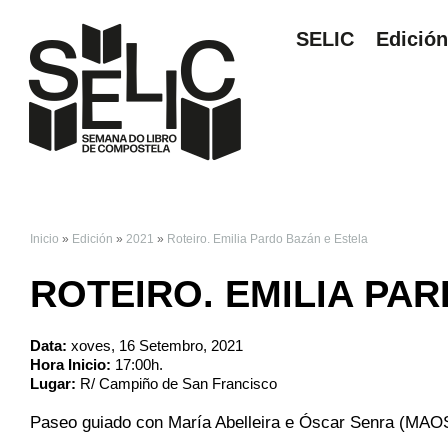
SELIC
Edició
Inicio
»
Edición
»
2021
»
Roteiro. Emilia Pardo Bazán e Estela
VOSTEDE ESTÁ AQ
ROTEIRO. EMILIA PA
Data:
xoves, 16 Setembro, 2021
Hora Inicio:
17:00h.
Lugar:
R/ Campiño de San Francisco
Paseo guiado con María Abelleira e Óscar Senra (MAO