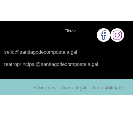
Tiktok
selic@santiagodecompostela.gal
teatroprincipal@santiagodecompostela.gal
Sobre nós
Aviso legal
Accesibilidade