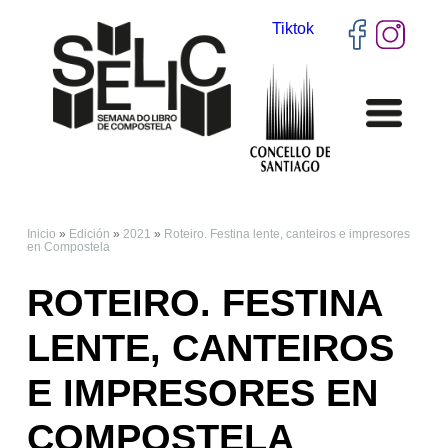
Tiktok
Inicio
»
Edición
»
2021
»
Roteiro. Festina lente, canteiros e impresores
VOSTEDE ESTÁ AQUÍ
en Compostela
ROTEIRO. FESTINA
LENTE, CANTEIROS
E IMPRESORES EN
COMPOSTELA