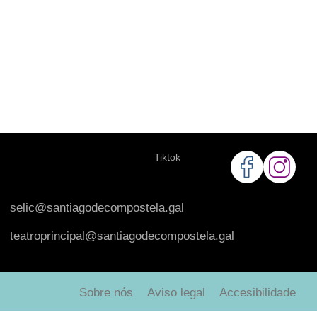
Tiktok
selic@santiagodecompostela.gal
teatroprincipal@santiagodecompostela.gal
Sobre nós
Aviso legal
Accesibilidade