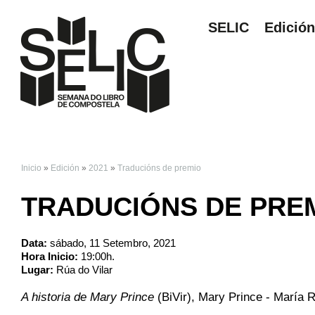
SELIC
Edició
Inicio
»
Edición
»
2021
»
Traducións de premio
VOSTEDE ESTÁ AQ
TRADUCIÓNS DE PRE
Data:
sábado, 11 Setembro, 2021
Hora Inicio:
19:00h.
Lugar:
Rúa do Vilar
A historia de Mary Prince
(BiVir), Mary Prince - María