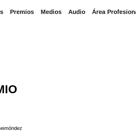
ns
Premios
Medios
Audio
Área Profesion
UÍ
MIO
 Reimóndez