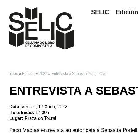
SELIC
Edició
Inicio
»
Edición
»
2022
»
Entrevista a Sebastià Portell Clar
VOSTEDE ESTÁ AQ
ENTREVISTA A SEBAS
Data:
venres, 17 Xuño, 2022
Hora Inicio:
17:00h
Lugar:
Praza do Toural
Paco Macías entrevista ao autor catalá Sebastià Portell