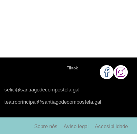
Tiktok
selic@santiagodecompostela.gal
teatroprincipal@santiagodecompostela.gal
Sobre nós
Aviso legal
Accesibilidade